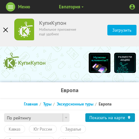
Меню
Евпатория
КупиКупон
Мобильное приложение
Загрузить
ещё удобнее
Европа
Главная
Туры
Экскурсионные туры
Европа
Показать на карте
По рейтингу
Кавказ
Юг России
Зауралье