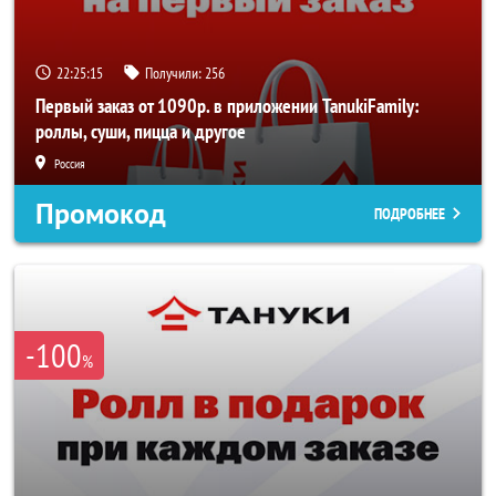
22:25:14
Получили:
256
Первый заказ от 1090р. в приложении TanukiFamily:
роллы, суши, пицца и другое
Россия
Промокод
ПОДРОБНЕЕ
-100
%