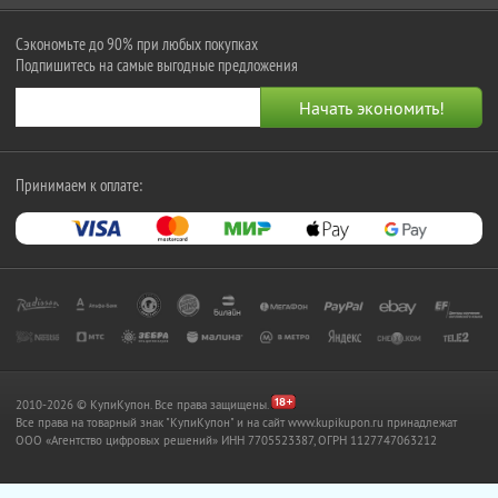
Сэкономьте до 90% при любых покупках
Подпишитесь на самые выгодные предложения
Принимаем к оплате:
2010-2026 © КупиКупон. Все права защищены.
Все права на товарный знак "КупиКупон" и на сайт www.kupikupon.ru принадлежат
OOO «Агентство цифровых решений» ИНН 7705523387, ОГРН 1127747063212