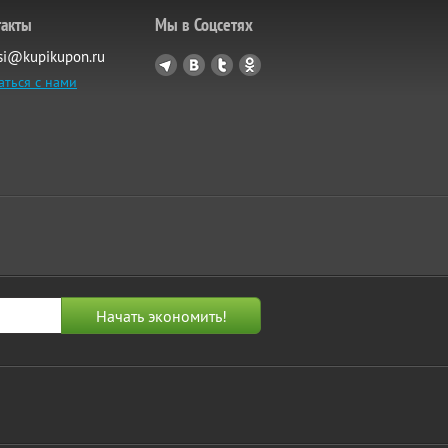
такты
Мы в Соцсетях
si@kupikupon.ru
аться с нами