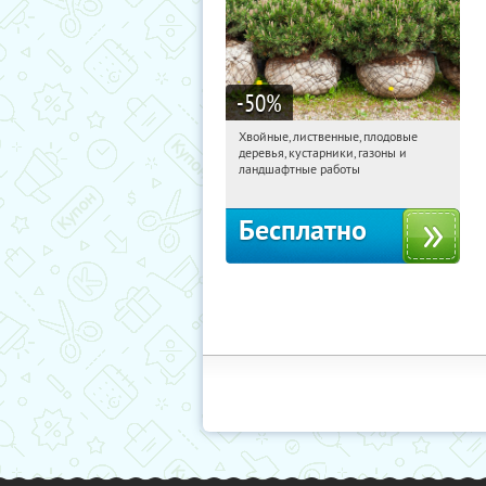
-50
%
Хвойные, лиственные, плодовые
08:31:51
Получили:
15
деревья, кустарники, газоны и
Павелецкая
Угрешская
ландшафтные работы
Бесплатно