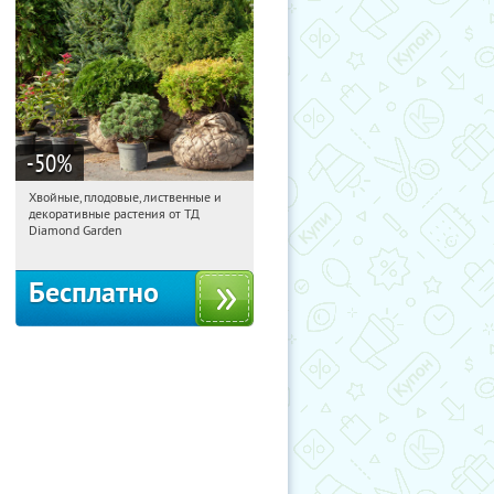
-50
%
Хвойные, плодовые, лиственные и
08:31:51
Получили:
15
декоративные растения от ТД
Выставочная
Угрешская
Diamond Garden
Бесплатно