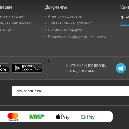
тнёрам
Документы
Кон
елаем акцию!
Агентский договор
spro
е, как Вебмастер
Лицензионный договор
Связ
е акции
Публичная оферта
Политика конфиденциальности
Ищите скидки поблизости,
не выходя из чата: