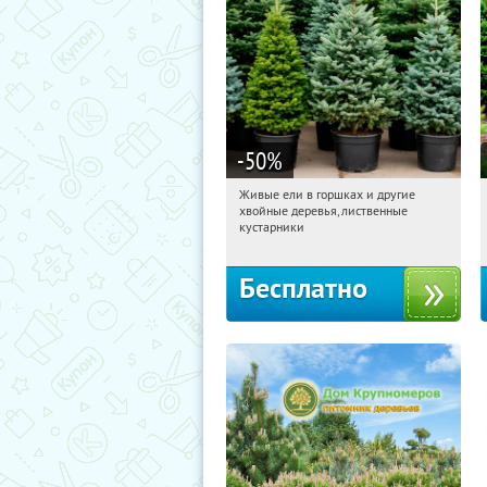
-50
%
Живые ели в горшках и другие
08:31:51
Получили:
53
хвойные деревья, лиственные
Московская обл., г. Химки,
кустарники
территориальное управление
Кутузовское
Бесплатно