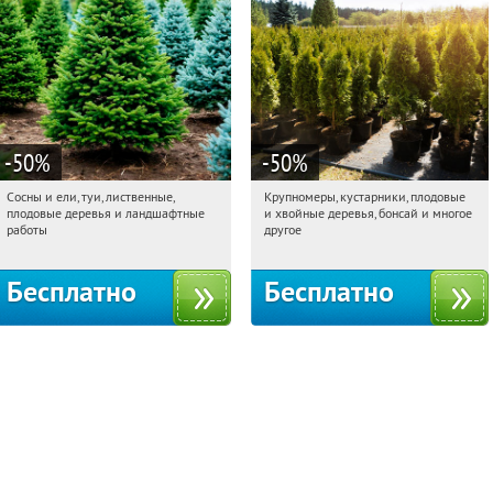
-50
%
-50
%
Сосны и ели, туи, лиственные,
Крупномеры, кустарники, плодовые
08:31:51
Получили:
31
08:31:51
Получили:
28
плодовые деревья и ландшафтные
и хвойные деревья, бонсай и многое
Московская обл., г. Химки,
Москва, Рябиновая улица, 17
работы
другое
территориальное управление
Кутузовское
Бесплатно
Бесплатно