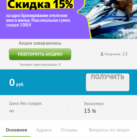
Акция завершилась
12
ПОВТОРИТЬ АКЦИЮ
Получили:
Человек проголосовало: 0
ПОЛУЧИТЬ
0
руб.
Цена без скидки:
Экономия:
∞
15
%
Основное
Адреса
Отзывы
Вопросы по акции