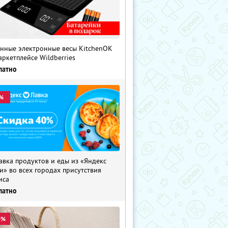
нные электронные весы KitchenOK
аркетплейсе Wildberries
латно
%
авка продуктов и еды из «Яндекс
и» во всех городах присутствия
иса
латно
0%