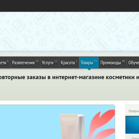
6
24
12
1
26
48
ети
Развлечения
Услуги
Красота
Товары
Промокоды
Обуч
овторные заказы в интернет-магазине косметики и
Получ
Цена