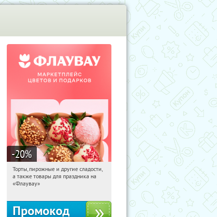
-20
%
Торты, пирожные и другие сладости,
13:23:25
Получили:
6
а также товары для праздника на
Россия
«Флаувау»
Промокод