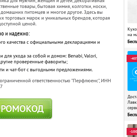
тика для мужчин, женщин и детей, декоративная
твенные товары, бытовая химия, колготки, носки,
я домашних питомцев и многое другое. Здесь вы
х торговых марок и уникальных брендов, которая
доступной ценой.
Кухо
но и надежно:
на м
Бесп
го качества с официальными декларациями и
для ухода за собой и домом: Benabi, Valori,
-40
и другие проверенные фавориты;
ти и чат-бот с выгодными предложениями.
 ограниченной ответственностью "Перфлюенс",
ИНН
57
Дост
Лавк
ПРОМОКОД
серв
Бесп
-10