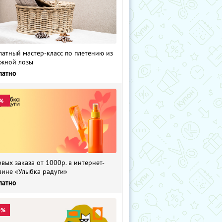
латный мастер-класс по плетению из
жной лозы
латно
%
рвых заказа от 1000р. в интернет-
зине «Улыбка радуги»
латно
0%