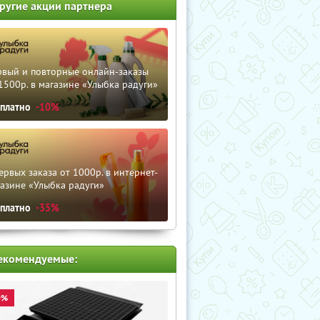
ругие акции партнера
рвый и повторные онлайн-заказы
1500р. в магазине «Улыбка радуги»
сплатно
-10%
ервых заказа от 1000р. в интернет-
азине «Улыбка радуги»
сплатно
-35%
екомендуемые:
0%