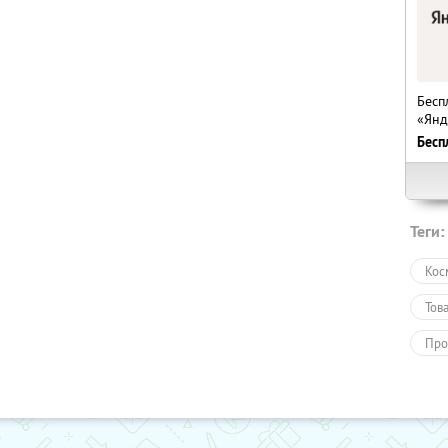
Бесп
«Янд
Бесп
Теги:
Кос
Тов
Про
Пол