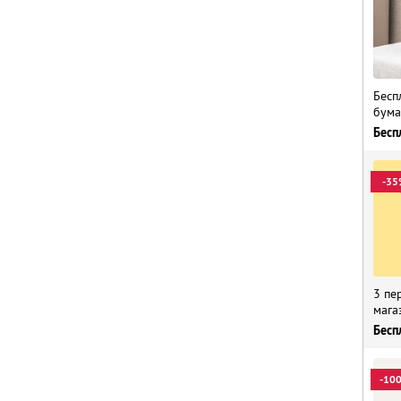
Бесп
бума
Бесп
-35
3 пе
мага
Бесп
-10