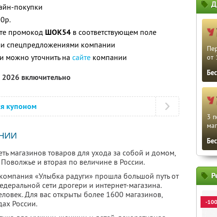
Д
лайн-покупки
0р.
ите промокод
ШОК54
в соответствующем поле
ими спецпредложениями компании
Пе
и можно уточнить на
сайте
компании
от 
Бе
а 2026 включительно
ся купоном
3 п
маг
НИИ
Бе
ть магазинов товаров для ухода за собой и домом,
Поволжье и вторая по величине в России.
Р
компания «Улыбка радуги» прошла большой путь от
едеральной сети дрогери и интернет-магазина.
ловек. Для вас открыты более 1600 магазинов,
-10
ах России.