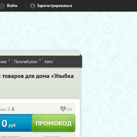
Войти
Зарегистрироваться
31
83
1
ение
ПолучиКупон
Авто
 товаров для дома «Улыбка
2
(4)
или:
0
руб.
 без скидки: