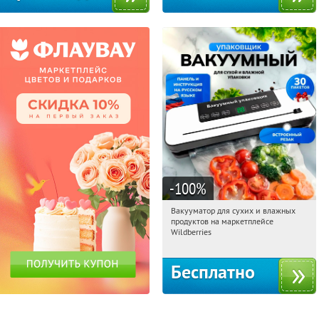
-100
%
Вакууматор для сухих и влажных
13:23:25
Получили:
186
продуктов на маркетплейсе
Россия
Wildberries
Бесплатно