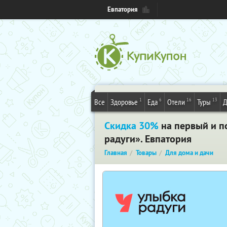
Евпатория
1
6
16
13
Все
Здоровье
Еда
Отели
Туры
Д
Скидка 30%
на первый и п
радуги». Евпатория
Главная
Товары
Для дома и дачи