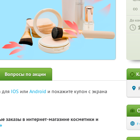
∞
До ко
Вопросы по акции
К
а для
IOS
или
Android
и покажите купон с экрана
О
е заказы в интернет-магазине косметики и
r
»