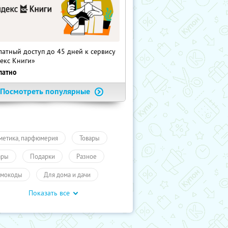
латный доступ до 45 дней к сервису
екс Книги»
латно
Посмотреть популярные
метика, парфюмерия
Товары
ары
Подарки
Разное
мокоды
Для дома и дачи
Показать все
учиКупон