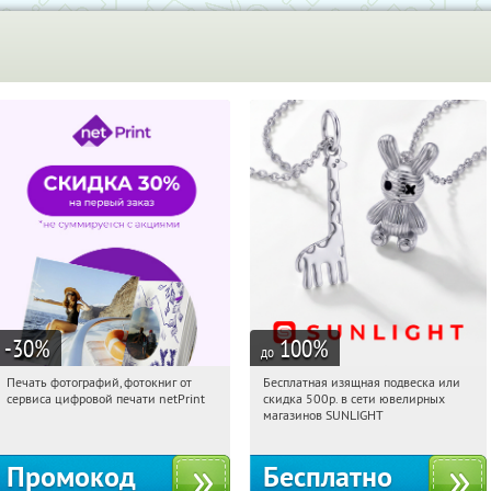
-30
%
100
%
до
Печать фотографий, фотокниг от
Бесплатная изящная подвеска или
13:23:25
Получили:
4
13:23:25
Получили:
73
сервиса цифровой печати netPrint
скидка 500р. в сети ювелирных
Россия
Россия
магазинов SUNLIGHT
Промокод
Бесплатно