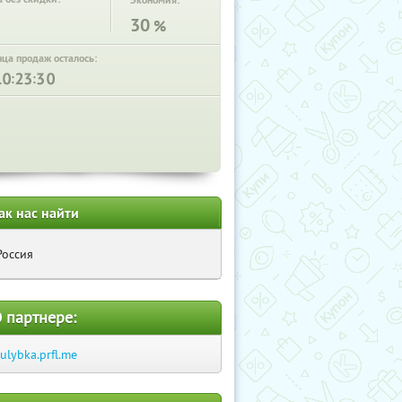
Экономия:
30
%
нца продаж осталось:
:
:
ак нас найти
Россия
 партнере:
-ulybka.prfl.me