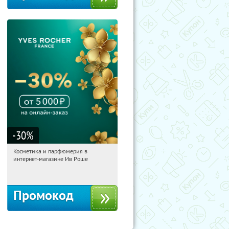
-30
%
Косметика и парфюмерия в
13:23:25
Получили:
2
интернет-магазине Ив Роше
Россия
Промокод