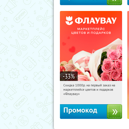
-33
%
Скидка 1000р. на первый заказ на
13:23:25
Получили:
18
маркетплейсе цветов и подарков
Россия
«Флаувау»
Промокод