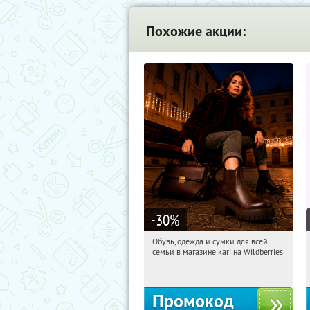
Похожие акции:
-30
%
Обувь, одежда и сумки для всей
13:23:25
Получили:
31
семьи в магазине kari на Wildberries
Россия
Промокод