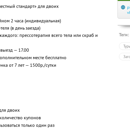
естный стандарт» для двоих
p
v
ейном 2 часа (индивидуальная)
еля (в день заезда)
Теги:
каждого: прессотерапия всего тела или скраб и
Тур
 выезд — 17.00
Заг
дополнительном месте бесплатно
ка от 7 лет — 1500р./сутки
для двоих
количество купонов
зоваться только один раз