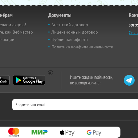
тнёрам
Документы
Кон
елаем акцию!
Агентский договор
spro
е, как Вебмастер
Лицензионный договор
Связ
е акции
Публичная оферта
Политика конфиденциальности
Ищите скидки поблизости,
не выходя из чата: