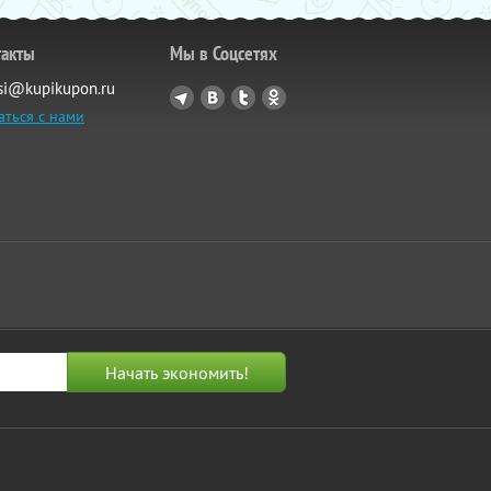
такты
Мы в Соцсетях
si@kupikupon.ru
аться с нами