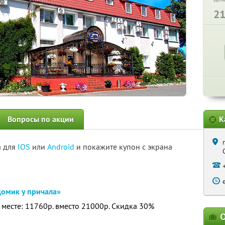
2
Вопросы по акции
К
а для
IOS
или
Android
и покажите купон с экрана
омик у причала»
а месте: 11760р. вместо 21000р. Скидка 30%
О