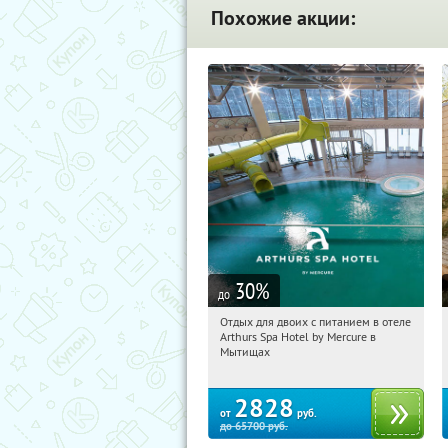
Похожие акции:
30
%
до
Отдых для двоих с питанием в отеле
15:08:34
Купи первым!
Arthurs Spa Hotel by Mercure в
Московская обл., г. Мытищи, д.
Мытищах
Ларево, ул. Хвойная, стр. 26
2828
от
руб.
до
65700
руб.