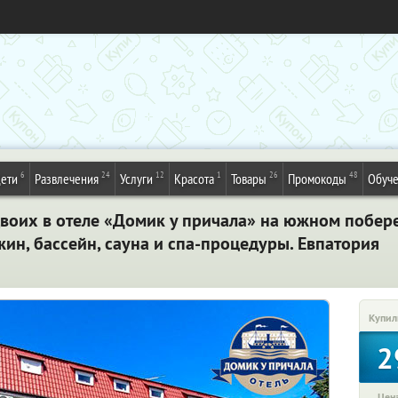
6
24
12
1
26
48
ети
Развлечения
Услуги
Красота
Товары
Промокоды
Обуч
двоих в отеле «Домик у причала» на южном побер
жин, бассейн, сауна и спа-процедуры. Евпатория
Купил
2
Цена