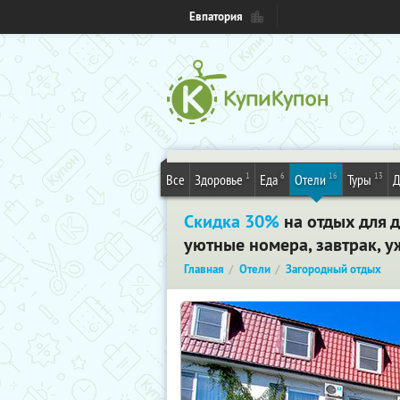
Евпатория
1
6
16
13
Все
Здоровье
Еда
Отели
Туры
Д
Скидка 30%
на отдых для 
уютные номера, завтрак, у
Главная
Отели
Загородный отдых