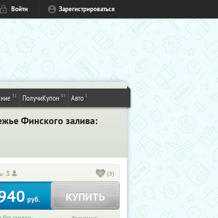
Войти
Зарегистрироваться
31
83
1
ение
ПолучиКупон
Авто
ежье Финского залива:
3
(3)
и:
940
КУПИТЬ
руб.
 без скидки: