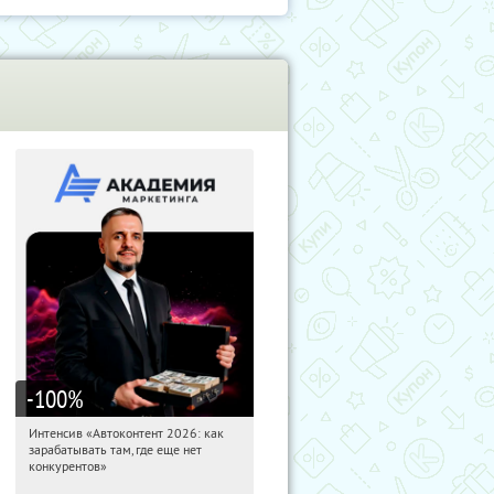
-100
%
Интенсив «Автоконтент 2026: как
03:38:06
Получили:
4
зарабатывать там, где еще нет
Россия
конкурентов»