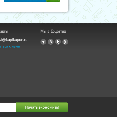
такты
Мы в Соцсетях
si@kupikupon.ru
аться с нами