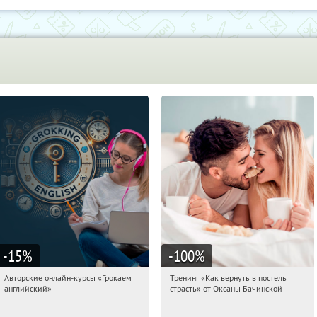
-15
%
-100
%
Авторские онлайн-курсы «Грокаем
Тренинг «Как вернуть в постель
03:38:06
Получили:
4
03:38:06
Получили:
16
английский»
страсть» от Оксаны Бачинской
Россия
Россия