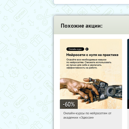
Похожие акции:
-60
%
Онлайн-курсы по нейросетям от
03:38:06
Получили:
6
академии «Эдюсон»
Москва