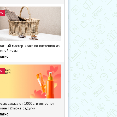
0%
латный мастер-класс по плетению из
жной лозы
латно
%
рвых заказа от 1000р. в интернет-
зине «Улыбка радуги»
латно