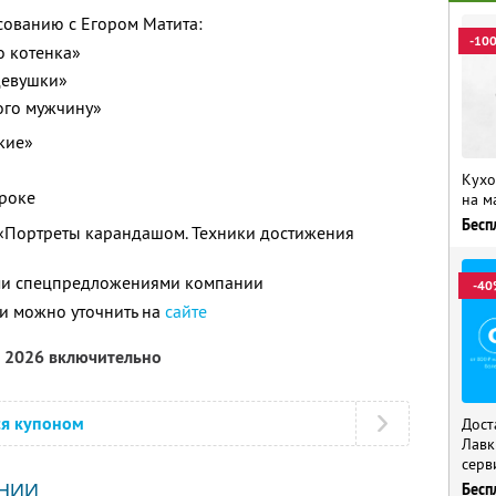
сованию с Егором Матита:
-10
о котенка»
девушки»
ого мужчину»
кие»
Кухо
роке
на м
Бесп
«Портреты карандашом. Техники достижения
ими спецпредложениями компании
-40
и можно уточнить на
сайте
а 2026 включительно
ся купоном
Дост
Лавк
серв
НИИ
Бесп