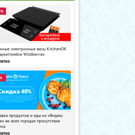
0%
нные электронные весы KitchenOK
аркетплейсе Wildberries
латно
%
авка продуктов и еды из «Яндекс
и» во всех городах присутствия
иса
латно