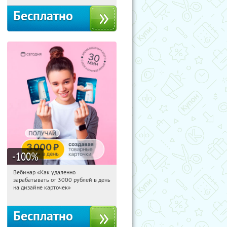
Бесплатно
-100
%
Вебинар «Как удаленно
03:38:06
Получили:
48
зарабатывать от 3000 рублей в день
Россия
на дизайне карточек»
Бесплатно