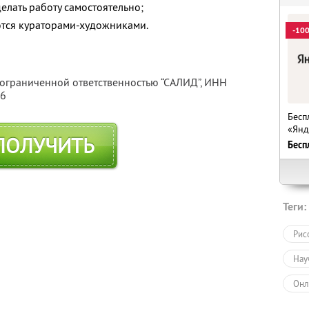
елать работу самостоятельно;
тся кураторами-художниками.
-10
 ограниченной ответственностью “САЛИД”,
ИНН
76
Бесп
«Янд
ПОЛУЧИТЬ
Бесп
Теги:
Рис
Нау
Онл
Обу