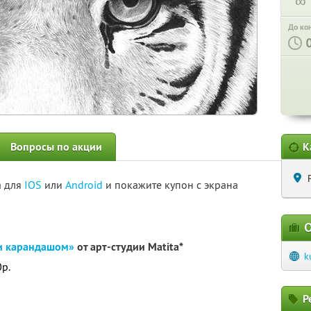
∞
До ко
Вопросы по акции
К
а для
IOS
или
Android
и покажите купон с экрана
О
и карандашом»
от арт-студии Matita*
k
0р.
Р