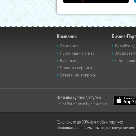
Компания
Бизнес-Пар
Основное
Давайте сд
Публикации о нас
Заработайт
Вакансии
Прошедши
Правила сервиса
Ответы на вопросы
Все наши купоны доступны
через Мобильное Приложение:
Сэкономьте до 90% при любых покупках
Подпишитесь на самые выгодные предложения