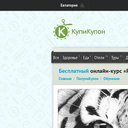
Евпатория
1
6
16
13
Все
Здоровье
Еда
Отели
Туры
Д
Бесплатный
онлайн-курс «Р
Главная
ПолучиКупон
Обучение