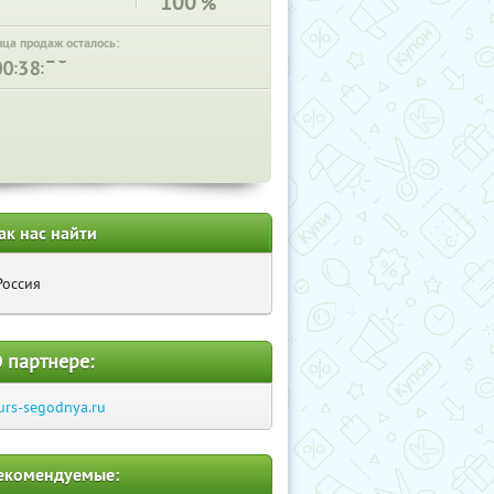
100
%
нца продаж осталось:
:
:
ак нас найти
Россия
 партнере:
urs-segodnya.ru
екомендуемые: