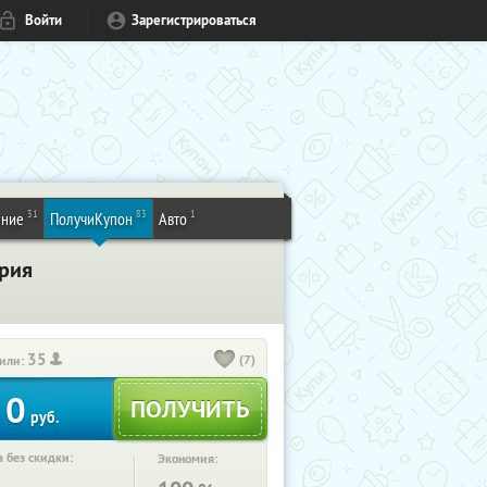
Войти
Зарегистрироваться
31
83
1
ение
ПолучиКупон
Авто
ория
35
(7)
или:
0
руб.
 без скидки:
Экономия: