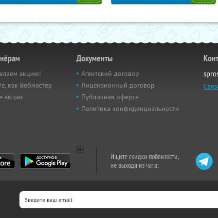
тнёрам
Документы
Кон
елаем акцию!
Агентский договор
spro
е, как Вебмастер
Лицензионный договор
Связ
е акции
Публичная оферта
Политика конфиденциальности
Ищите скидки поблизости,
не выходя из чата: