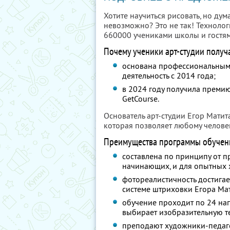
Хотите научиться рисовать, но дум
невозможно? Это не так! Технолог
660000 учениками школы и гостя
Почему ученики арт-студии получ
основана профессиональным 
деятельность с 2014 года;
в 2024 году получила преми
GetCourse.
Основатель арт-студии Егор Матит
которая позволяет любому человек
Преимущества программы обучен
составлена по принципу от п
начинающих, и для опытных 
фотореалистичность достигае
системе штриховки Егора Мат
обучение проходит по 24 на
выбирает изобразительную т
преподают художники-педагоги