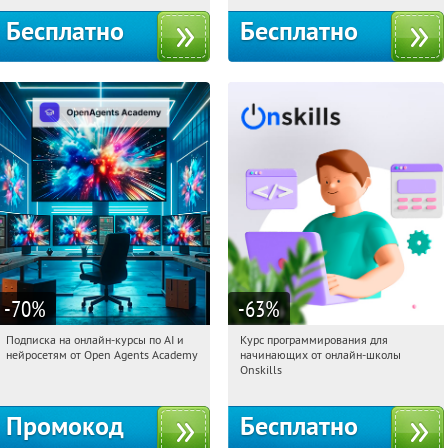
Бесплатно
Бесплатно
-70
%
-63
%
Подписка на онлайн-курсы по AI и
Курс программирования для
03:38:06
Получили:
18
03:38:06
Получили:
4
нейросетям от Open Agents Academy
начинающих от онлайн-школы
Россия
Россия
Onskills
Промокод
Бесплатно