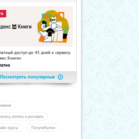
0%
латный доступ до 45 дней к сервису
екс Книги»
латно
Посмотреть популярные
ование
читесь лепить и рисовать
айн-курсы
ПолучиКупон
чение
Обучение