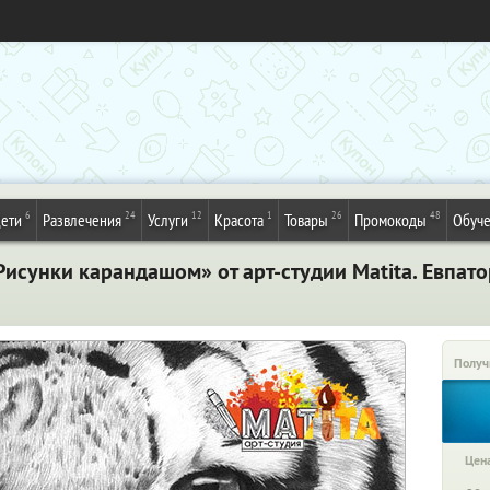
6
24
12
1
26
48
ети
Развлечения
Услуги
Красота
Товары
Промокоды
Обуч
исунки карандашом» от арт-студии Matita. Евпат
Получ
Цена