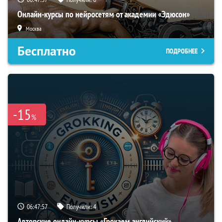
Онлайн-курсы по нейросетям от академии «Эдюсон»
Москва
Бесплатно
ПОДРОБНЕЕ
-15
%
06:47:56
Получили:
4
Авторские онлайн-курсы «Грокаем английский»