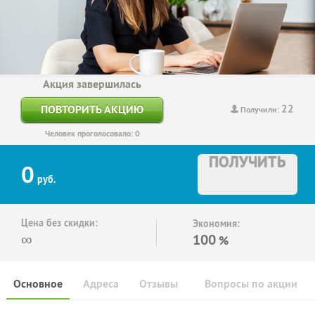
Акция завершилась
22
ПОВТОРИТЬ АКЦИЮ
Получили:
Человек проголосовало: 0
ПОЛУЧИТЬ
0
руб.
Цена без скидки:
Экономия:
∞
100
%
Основное
Адреса
Отзывы
Вопросы по акции