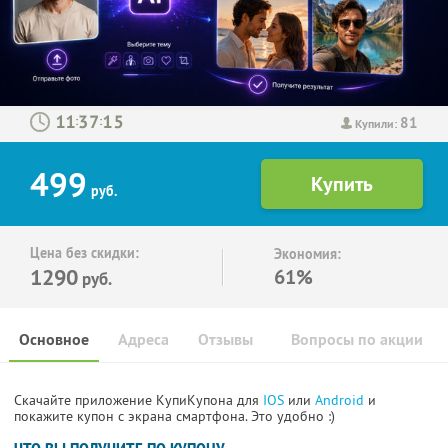
81
:
:
Купили:
499
руб.
Цена без скидки:
Экономия:
1290
61%
руб.
Основное
Адреса
Отзывы
Вопросы по акции
Скачайте приложение КупиКупона для
IOS
или
Android
и
покажите купон с экрана смартфона. Это удобно :)