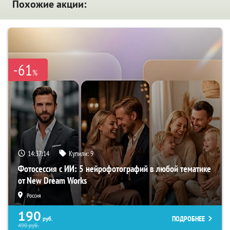
Похожие акции:
-61
%
14:37:13
Купили:
9
Фотосессия с ИИ: 5 нейрофотографий в любой тематике
от New Dream Works
Россия
190
ПОДРОБНЕЕ
руб.
490
руб.