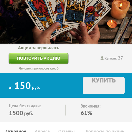
Акция завершилась
27
ПОВТОРИТЬ АКЦИЮ
Купили:
Человек проголосовало: 0
КУПИТЬ
150
от
руб.
Цена без скидки:
Экономия:
1500
61%
руб.
Основное
Адреса
Отзывы
Вопросы по акции