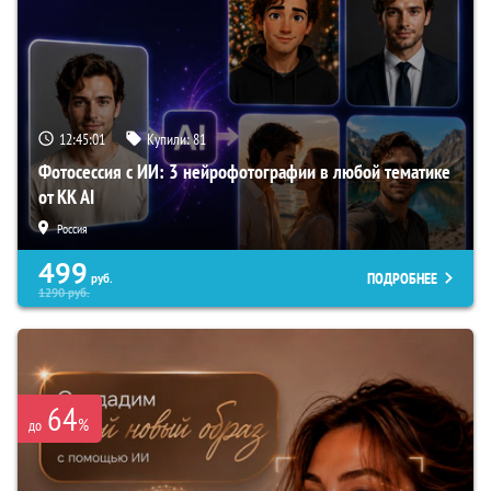
12:45:00
Купили:
81
Фотосессия с ИИ: 3 нейрофотографии в любой тематике
от KK AI
Россия
499
ПОДРОБНЕЕ
руб.
1290
руб.
64
%
до