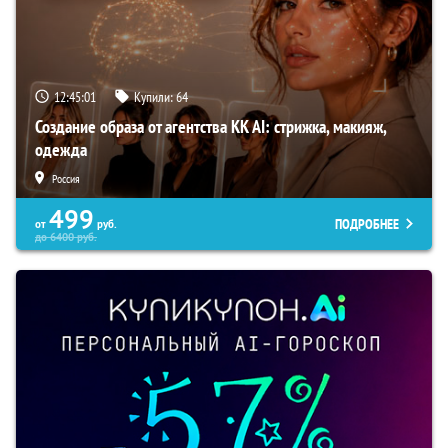
12:45:00
Купили:
64
Создание образа от агентства KK AI: стрижка, макияж,
одежда
Россия
499
ПОДРОБНЕЕ
от
руб.
до
6400
руб.