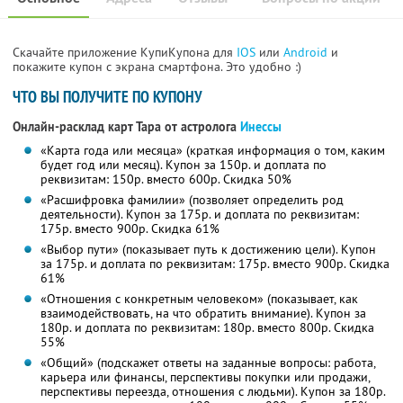
Скачайте приложение КупиКупона для
IOS
или
Android
и
покажите купон с экрана смартфона. Это удобно :)
ЧТО ВЫ ПОЛУЧИТЕ ПО КУПОНУ
Онлайн-расклад карт Тара от астролога
Инессы
«Карта года или месяца» (краткая информация о том, каким
будет год или месяц). Купон за 150р. и доплата по
реквизитам: 150р. вместо 600р. Скидка 50%
«Расшифровка фамилии» (позволяет определить род
деятельности). Купон за 175р. и доплата по реквизитам:
175р. вместо 900р. Скидка 61%
«Выбор пути» (показывает путь к достижению цели). Купон
за 175р. и доплата по реквизитам: 175р. вместо 900р. Скидка
61%
«Отношения с конкретным человеком» (показывает, как
взаимодействовать, на что обратить внимание). Купон за
180р. и доплата по реквизитам: 180р. вместо 800р. Скидка
55%
«Общий» (подскажет ответы на заданные вопросы: работа,
карьера или финансы, перспективы покупки или продажи,
перспективы переезда, отношения с людьми). Купон за 180р.